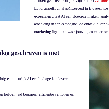
Je hoeft geen techbedrijf te zijn om met
AI-tools
laagdrempelig en al geïntegreerd in je dagelijks
experiment:
laat AI een blogopzet maken, analy
afbeelding in een campagne. Zo ontdek je stap 
marketing
ligt — en waar jouw eigen expertise o
blog geschreven is met
htig en natuurlijk AI een bijdrage kan leveren
an hebben: tijd besparen, efficiëntie verhogen en