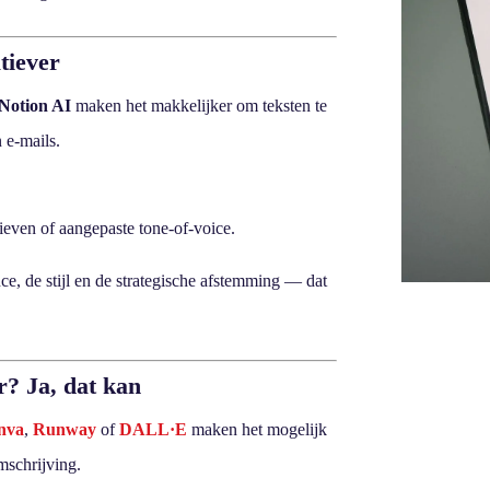
atiever
Notion AI
maken het makkelijker om teksten te
n e-mails.
tieven of aangepaste tone-of-voice.
ce, de stijl en de strategische afstemming — dat
r? Ja, dat kan
nva
,
Runway
of
DALL·E
maken het mogelijk
mschrijving.