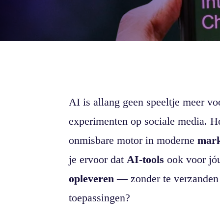
AI is allang geen speeltje meer vo
experimenten op sociale media. Het
onmisbare motor in moderne
mark
je ervoor dat
AI-tools
ook voor jó
opleveren
— zonder te verzanden i
toepassingen?