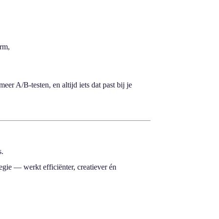
orm,
r A/B-testen, en altijd iets dat past bij je
s.
egie — werkt efficiënter, creatiever én