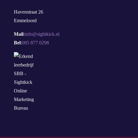
Havenstraat 26
Emmeloord
Mail
:
info@sightkick.nl
Bel
:
085 877 0298