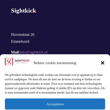
Sightkick
.
Havenstraat 26
Emmeloord
Mail
:
info@sightkick.nl
Bel
:
085 877 0298
Beheer cookie toestemming
We gebruiken technologieën zoals cookies om informatie over je apparaat op te slaan
en/of te raadplegen. We doen dit met als doel om de beste ervaring te bieden en om
gepersonaliseerde advertenties te tonen. Door in te stemmen met deze technologieën
kunnen we gegevens zoals bladeren gedrag of unieke ID's op deze site verwerken. Als
je geen toestemming geeft of je toestemming intrekt, kan dit een nadelige invloed
hebben op bepaalde functies en mogelijkheden.
Accepteren