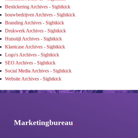
Bestickering Archives - Sightkick
bouwbedrijven Archives - Sightkick
Branding Archives - Sightkick
Drukwerk Archives - Sightkick
Huisstijl Archives - Sightkick
Klantcase Archives - Sightkick
Logo's Archives - Sightkick
SEO Archives - Sightkick
Social Media Archives - Sightkick
Website Archives - Sightkick
Marketingbureau
.