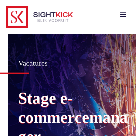
Vacatures
Stage e-
commercemana