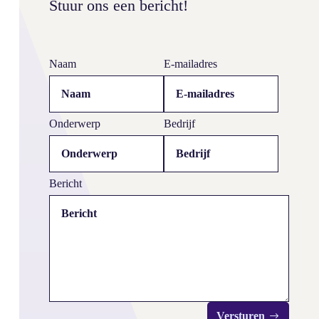
Stuur ons een bericht!
Is jouw website klaar voor AI-bots?
Naam
E-mailadres
Onderwerp
Bedrijf
Bericht
Versturen