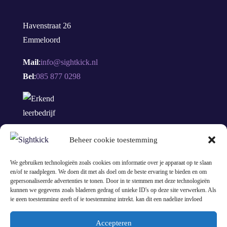
Havenstraat 26
Emmeloord
Mail
:
info@sightkick.nl
Bel
:
085 877 0298
Beheer cookie toestemming
We gebruiken technologieën zoals cookies om informatie over je apparaat op te slaan
en/of te raadplegen. We doen dit met als doel om de beste ervaring te bieden en om
gepersonaliseerde advertenties te tonen. Door in te stemmen met deze technologieën
kunnen we gegevens zoals bladeren gedrag of unieke ID's op deze site verwerken. Als
je geen toestemming geeft of je toestemming intrekt, kan dit een nadelige invloed
hebben op bepaalde functies en mogelijkheden.
Accepteren