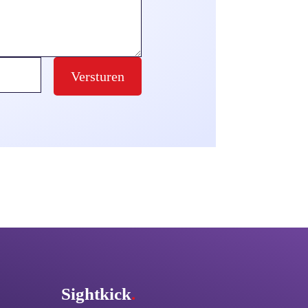
Versturen
Sightkick
.