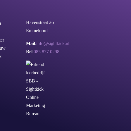
Havenstraat 26
t
Emmeloord
er
Mail
:
info@sightkick.nl
ouw
Bel
:
085 877 0298
k