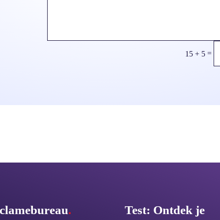
=
15 + 5
clamebureau
.
Test: Ontdek je