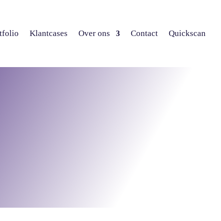
tfolio
Klantcases
Over ons
Contact
Quickscan