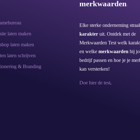
merkwaarden
.
lamebureau
Elke sterke onderneming straal
ite laten maken
karakter
uit. Ontdek met de
Merkwaarden Test welk karakt
hop laten maken
en welke
merkwaarden
bij j
ten laten schrijven
bedrijf passen en hoe je je mer
tionering & Branding
kan versterken!
Doe hier de test
.