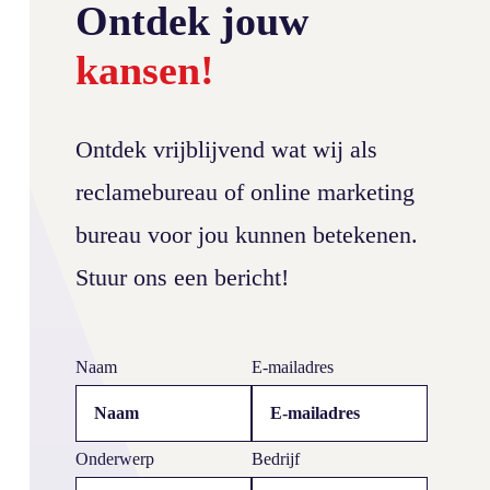
Ontdek jouw
kansen!
Ontdek vrijblijvend wat wij als
reclamebureau of online marketing
bureau voor jou kunnen betekenen.
Stuur ons een bericht!
Huisstijl OZD personeel: Eenheid en herkenbaarheid in B2B branding
Naam
E-mailadres
Onderwerp
Bedrijf