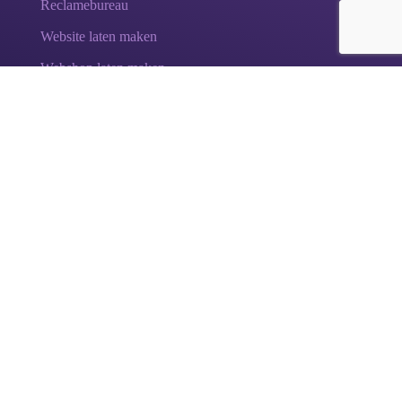
Reclamebureau
Website laten maken
Webshop laten maken
Teksten laten schrijven
Positionering & Branding
Test: Ontdek je merkwaarden
.
Elke sterke onderneming straalt
karakter
uit. Ontdek
met de Merkwaarden Test welk karakter en welke
merkwaarden
bij jouw bedrijf passen en hoe je je merk
kan versterken!