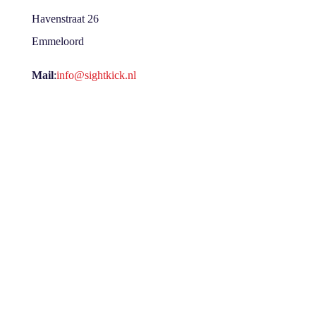
Havenstraat 26
Emmeloord
Mail
:
info@sightkick.nl
Bel
:
085 877 0298