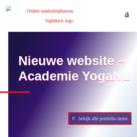
Nieuwe website –
Academie YogaNu
bekijk alle portfolio items