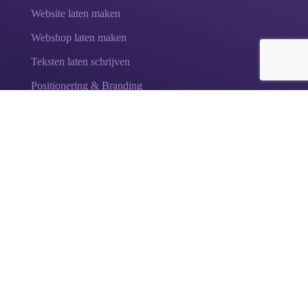
Website laten maken
Webshop laten maken
Teksten laten schrijven
Positionering & Branding
Test: Ontdek je merkwaarden
.
Elke sterke onderneming straalt
karakter
uit. Ontdek
met de Merkwaarden Test welk karakter en welke
merkwaarden
bij jouw bedrijf passen en hoe je je merk
kan versterken!
Doe hier de test
.