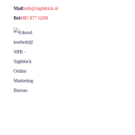
Mail
:
info@sightkick.nl
Bel
:
085 877 0298