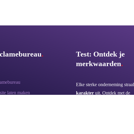
clamebureau
.
Test: Ontdek je
merkwaarden
.
lamebureau
Elke sterke onderneming straal
ite laten maken
karakter
uit. Ontdek met de
Merkwaarden Test welk karakt
hop laten maken
en welke
merkwaarden
bij j
ten laten schrijven
bedrijf passen en hoe je je mer
tionering & Branding
kan versterken!