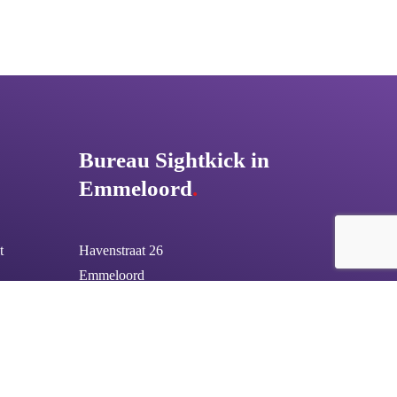
Bureau Sightkick in
Emmeloord
.
t
Havenstraat 26
Emmeloord
er
Mail
:
info@sightkick.nl
ouw
Bel
:
085 877 0298
k