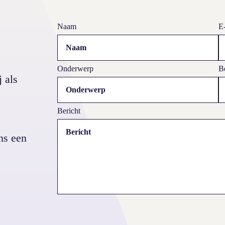
Webdesign Rosedale
Naam
E
Onderwerp
Be
 als
Bericht
ns een