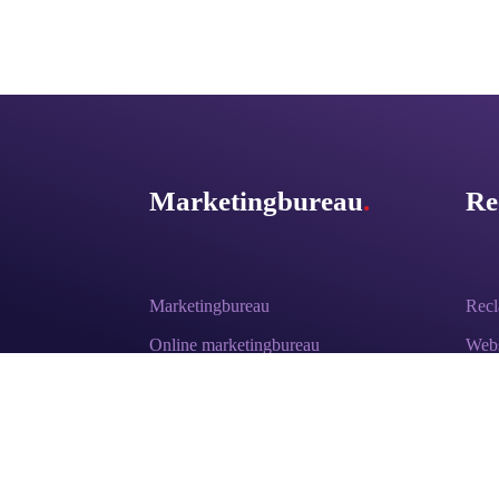
Marketingbureau
.
Re
Marketingbureau
Rec
Online marketingbureau
Webs
Online marketing diensten
Webs
SEO - vindbaarheid in Google
Teks
SEA - Google adverteren
Posi