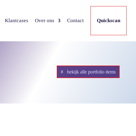
Klantcases
Over ons
Contact
Quickscan
bekijk alle portfolio items