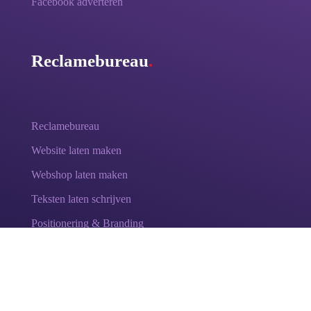
Facebook adverteren
Reclamebureau
.
Reclamebureau
Website laten maken
Webshop laten maken
Teksten laten schrijven
Positionering & Branding
Test: Ontdek je merkwaarden
.