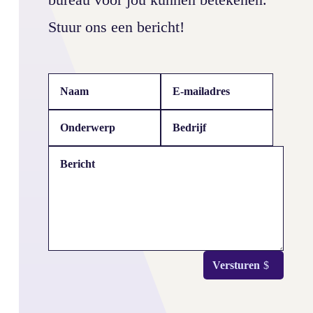
Stuur ons een bericht!
Logo Dansstudio
Versturen