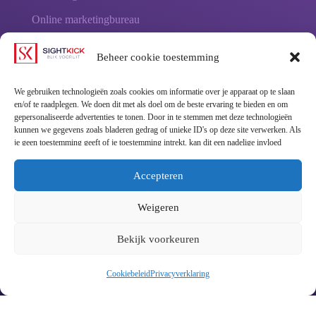
Online marketingbureau
Online marketing diensten
Beheer cookie toestemming
SEO - vindbaarheid in Google
We gebruiken technologieën zoals cookies om informatie over je apparaat op te slaan
SEA - Google adverteren
en/of te raadplegen. We doen dit met als doel om de beste ervaring te bieden en om
gepersonaliseerde advertenties te tonen. Door in te stemmen met deze technologieën
Facebook adverteren
kunnen we gegevens zoals bladeren gedrag of unieke ID's op deze site verwerken. Als
je geen toestemming geeft of je toestemming intrekt, kan dit een nadelige invloed
hebben op bepaalde functies en mogelijkheden.
Reclamebureau
.
Accepteren
Weigeren
Bekijk voorkeuren
Reclamebureau
Website laten maken
Cookiebeleid
Privacyverklaring
Webshop laten maken