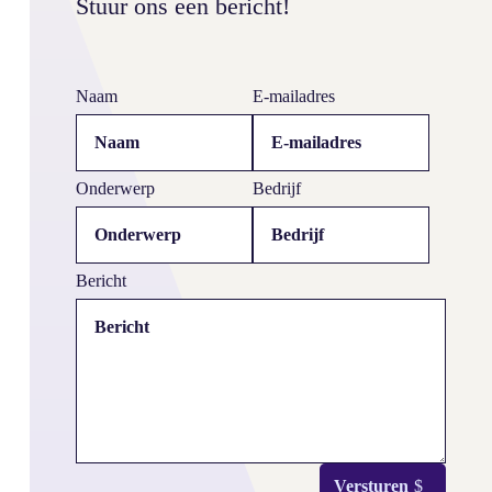
Stuur ons een bericht!
Social media Het Klushuis – De Verfboer
Naam
E-mailadres
Onderwerp
Bedrijf
Bericht
Versturen