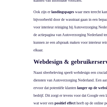
klanten van informatie voorzien.
Ook zijn er
landingspages
waar men terecht kan
bijvoorbeeld door de wasstraat gaan in een bepaa
voor interieur reiniging bij Autoverzorging Ned
de actiepagina van Autoverzorging Nederland ter
kunnen ze een afspraak maken voor interieur rein
elkaar.
Webdesign & gebruikerser
Naast sfeerbeleving speelt webdesign een crucial
diensten van Autoverzorging Nederland.
Een aan
ervoor dat potentiële klanten
langer op de websi
bedrijf. Dit zorgt er tevens voor dat Google een
wat weer een
positief effect
heeft op de online p