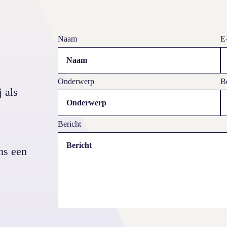
Promotie Autoverzorging Nederland
Naam
E
Onderwerp
Be
 als
Bericht
ns een