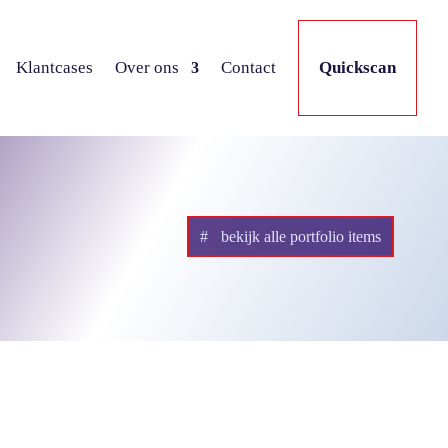
Klantcases
Over ons
Contact
Quickscan
bekijk alle portfolio items