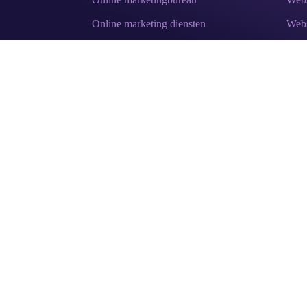
Online marketing diensten
Webs
SEO - vindbaarheid in Google
Teks
SEA - Google adverteren
Posi
Facebook adverteren
2022–2026 © Sightki