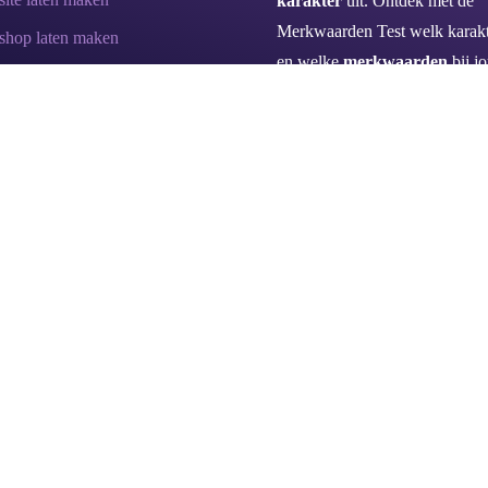
karakter
uit. Ontdek met de
Merkwaarden Test welk karakt
hop laten maken
en welke
merkwaarden
bij j
ten laten schrijven
bedrijf passen en hoe je je mer
tionering & Branding
kan versterken!
Doe hier de test
.
ck Reclame & Online Marketing Bureau | KvK: 69757216 |
Pr