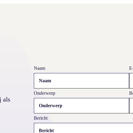
Animatie – Autoverzorging Nederland
Naam
E
Onderwerp
Be
 als
Bericht