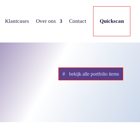
Klantcases
Over ons
Contact
Quickscan
bekijk alle portfolio items