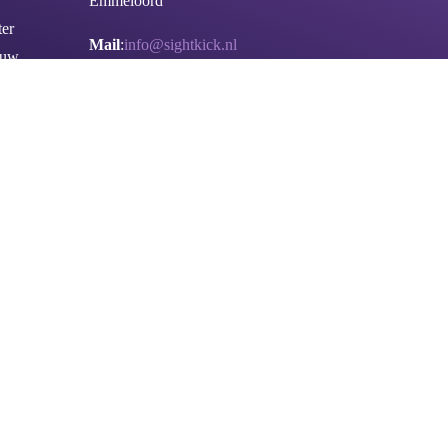
Emmeloord
er
Mail
:
info@sightkick.nl
ouw
Bel
:
085 877 0298
k
ivacybeleid
|
Sitemap