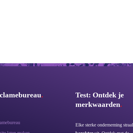
clamebureau
.
Test: Ontdek je
merkwaarden
.
lamebureau
Elke sterke onderneming straal
ite laten maken