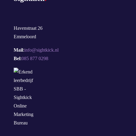
Havenstraat 26
Emmeloord
Mail
:
info@sightkick.nl
Bel
:
085 877 0298