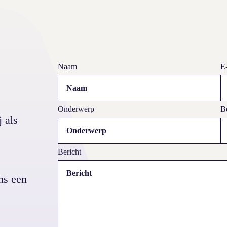
Logo The Insiders Incentives
Naam
E
Onderwerp
Be
 als
Bericht
ns een