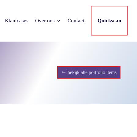
Klantcases
Over ons
Contact
Quickscan
bekijk alle portfolio items