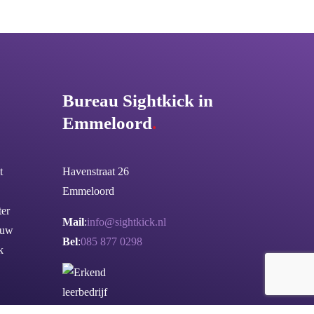
Bureau Sightkick in
Emmeloord
.
t
Havenstraat 26
Emmeloord
er
Mail
:
info@sightkick.nl
ouw
Bel
:
085 877 0298
k