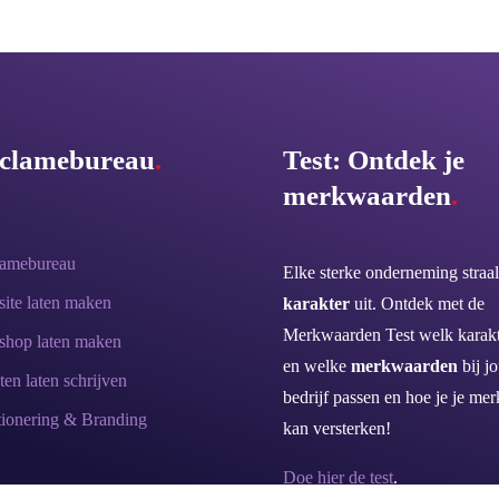
clamebureau
.
Test: Ontdek je
merkwaarden
.
lamebureau
Elke sterke onderneming straal
ite laten maken
karakter
uit. Ontdek met de
Merkwaarden Test welk karakt
hop laten maken
en welke
merkwaarden
bij j
ten laten schrijven
bedrijf passen en hoe je je mer
tionering & Branding
kan versterken!
Doe hier de test
.