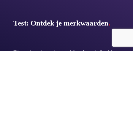
Test: Ontdek je merkwaarden
.
Elke sterke onderneming straalt
karakter
uit. Ontdek
met de Merkwaarden Test welk karakter en welke
merkwaarden
bij jouw bedrijf passen en hoe je je merk
kan versterken!
Doe hier de test
.
Bureau Sightkick in Emmeloord
.