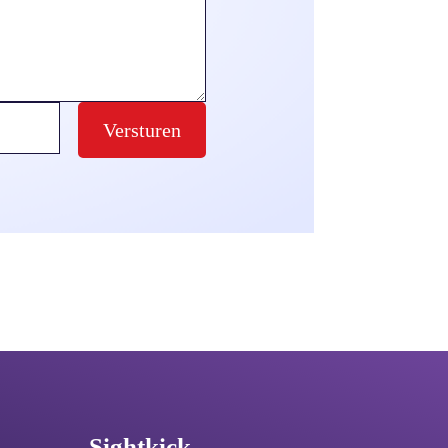
Versturen
Sightkick
.