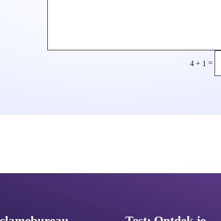
=
4 + 1
clamebureau
.
Test: Ontdek je